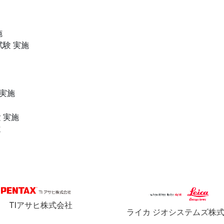
施
験 実施
 実施
 実施
施
TIアサヒ株式会社
ライカ ジオシステムズ株