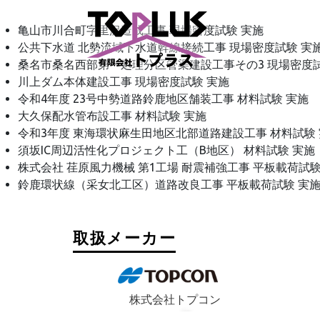
亀山市川合町字里沢造成工事 現場密度試験 実施
公共下水道 北勢流域下水道幹線接続工事 現場密度試験 実
桑名市桑名西部第一処理分区管渠建設工事その3 現場密度試
川上ダム本体建設工事 現場密度試験 実施
令和4年度 23号中勢道路鈴鹿地区舗装工事 材料試験 実施
大久保配水管布設工事 材料試験 実施
令和3年度 東海環状麻生田地区北部道路建設工事 材料試験
須坂IC周辺活性化プロジェクト工（B地区） 材料試験 実施
株式会社 荏原風力機械 第1工場 耐震補強工事 平板載荷試験
鈴鹿環状線（采女北工区）道路改良工事 平板載荷試験 実
取扱メーカー
株式会社トプコン