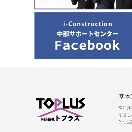
基本
常に探
をはじ
的な提