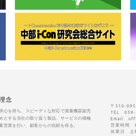
理念
〒510-0
求心を持ち、スピーディな対応で測量機器販売
TEL 059-
めとする当社の取り扱う製品、サービスの積極
Email off
営業時間 8:
案営業を行い、顧客からの信頼を得る。
休業日 土