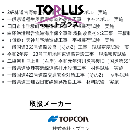
2級林道古野線災害復旧工事 キャスポル 実施
一般県道種生奥鹿野線道路改良工事 キャスポル 実施
四日市市垂坂町宅地造成工事 平板載荷試験 実施
白塚漁港県営漁港海岸保全事業 堤防改良その2工事 平板
（仮称）天神前宅地造成工事 平板載荷試験 実施
一般国道365号道路改良（その2）工事 現場密度試験 実
令和2年度 23号玉垣地区東道路建設工事 現場密度試験
二級河川戸上川（右岸）令和元年河川災害復旧（国災第55
一般県道鈴鹿芸濃線道路排水設備工事 材料試験 実施
一般国道422号道路交通安全対策工事（その2） 材料試験
一般県道三畑四日市線道路改良工事 材料試験 実施
取扱メーカー
株式会社トプコン