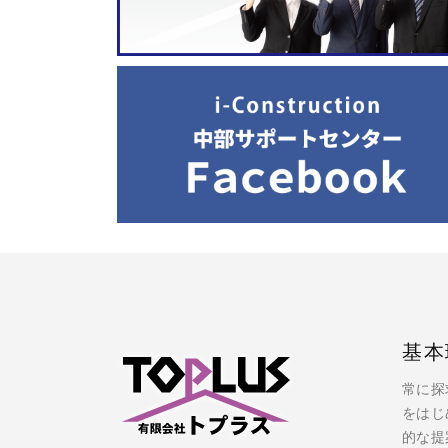
基本
常に探
をはじ
的な提